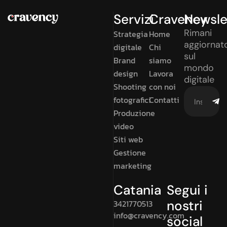
Servizi
Cravency
Newsle
Rimani
Strategia
Home
aggiornat
digitale
Chi
sul
Brand
siamo
mondo
design
Lavora
digitale
Shooting
con noi
fotografici
Contatti
Produzione
video
Siti web
Gestione
marketing
Catania
Segui i
nostri
3421770513
info@cravency.com
social